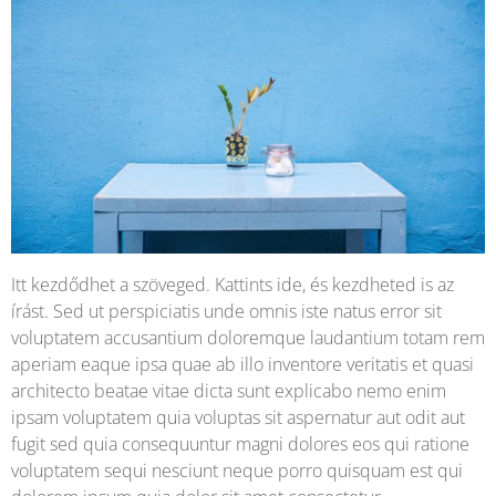
Itt kezdődhet a szöveged. Kattints ide, és kezdheted is az
írást. Sed ut perspiciatis unde omnis iste natus error sit
voluptatem accusantium doloremque laudantium totam rem
aperiam eaque ipsa quae ab illo inventore veritatis et quasi
architecto beatae vitae dicta sunt explicabo nemo enim
ipsam voluptatem quia voluptas sit aspernatur aut odit aut
fugit sed quia consequuntur magni dolores eos qui ratione
voluptatem sequi nesciunt neque porro quisquam est qui