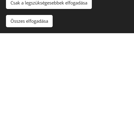
Csak a legszükségesebbek elfogadása
Összes elfogadása
22. kerület Nagytétény
Érd, Fenyves-Parkerdő
részén egy nettó 83m2-es
részén egy nettó 130m2-es
tégla építésű sorház első
tégla építésű családi ház,
lakása... Klasszikus Home
gondozott kerttel...
Staging majd értékesítés
Klasszikus Home Staging
majd értékesítés
HS2025 - N.T.342
HS2025 -
Klasszikus Home Staging
ÉRDLAK63
Klasszikus Home Staging
" A lehető legjobb kezekbe
került az ingatlanunk! Már az