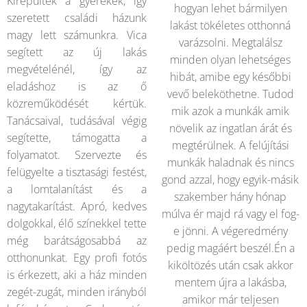
Kirepültek a gyerekek, így
hogyan lehet bármilyen
szeretett családi házunk
lakást tökéletes otthonná
magy lett számunkra. Vica
varázsolni. Megtalálsz
segített az új lakás
minden olyan lehetséges
megvételénél, így az
hibát, amibe egy későbbi
eladáshoz is az ő
vevő beleköthetne. Tudod
közreműködését kértük.
mik azok a munkák amik
Tanácsaival, tudásával végig
növelik az ingatlan árát és
segítette, támogatta a
megtérülnek. A felújítási
folyamatot. Szervezte és
munkák haladnak és nincs
felügyelte a tisztasági festést,
gond azzal, hogy egyik-másik
a lomtalanítást és a
szakember hány hónap
nagytakarítást. Apró, kedves
múlva ér majd rá vagy el fog-
dolgokkal, élő színekkel tette
e jönni. A végeredmény
még barátságosabbá az
pedig magáért beszél.Én a
otthonunkat. Egy profi fotós
kiköltözés után csak akkor
is érkezett, aki a ház minden
mentem újra a lakásba,
zegét-zugát, minden irányból
amikor már teljesen