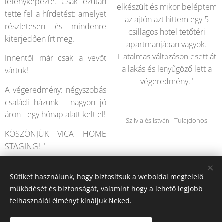
lefényképezte. Csak ezután
elkészült és mikor beléptem
tette fel a hírdetést: amelyet
az ajtón azt hittem egy 5
részletesen és mindenre
csillagos hotel tetőtéri
kiterjedően írt meg.
apartmanjában vagyok.
Hatalmas változáson esett át
Innentől már csak a vevőt
a lakás és lenyűgöző lett a
vártuk!
végeredmény."
A végeredmény: négyszobás
családi házunk - nagyon jó
áron - egy hónap alatt kelt el!
Szilvia és István - Tulajdonos
KÖSZÖNJÜK VICA HOME
STAGING! "
Anikó és Géza - Tulajdonos
Sütiket használunk, hogy biztosítsuk a weboldal megfelelő
működését és biztonságát, valamint hogy a lehető legjobb
felhasználói élményt kínáljuk Neked.