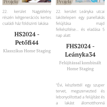
22. kerület Nagytétény
22. kerület Leányka utcai
részén kétgenerációs kertes
lakótelepen egy panellakás
családi ház földszinti lakása
felújítása majd
felkészítése... és eladása 5
HS2024 -
nap alatt
Petőfi44
FHS2024 -
Klasszikus Home Staging
Leányka34
Felújítással kombinált
Home Staging
"Évi, készítettél egy szuper
tervet, megszervezted és
lebonyolítottad a felújítást és
a lakást álomotthonná