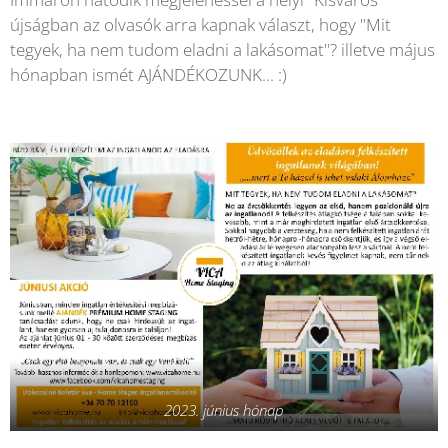
újságban az olvasók arra kapnak választ, hogy "Mit
tegyek, ha nem tudom eladni a lakásomat"? illetve május
hónapban ismét AJÁNDÉKOZUNK... :)
2023. június hónap