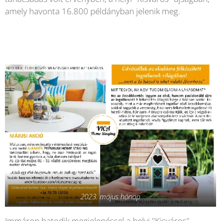
amely havonta 16.800 példányban jelenik meg.
2023. május hónap
Immáron hatodik megjelenéssel a helyi "Kisváros"