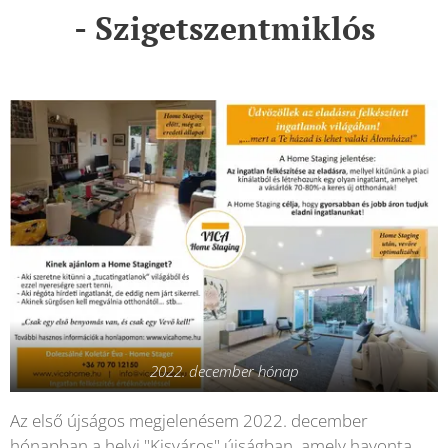
- Szigetszentmiklós
2022. december hónap
Az első újságos megjelenésem 2022. december
hónapban a helyi "Kisváros" újságban, amely havonta