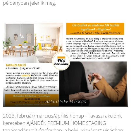
példányban jelenik meg.
2023. 02-03-04 hónap
2023. február/március/április hónap - Tavaszi akciónk
keretében AJÁNDÉK PRÉMIUM HOME STAGING
tanácsadás volt érvényben, a helyi "Kisváros" újságban,